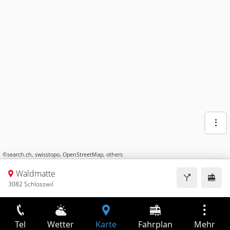
©
search.ch
,
swisstopo
,
OpenStreetMap
,
others
Waldmatte
3082 Schlosswil
Tel
Wetter
Karte
Fahrplan
Mehr