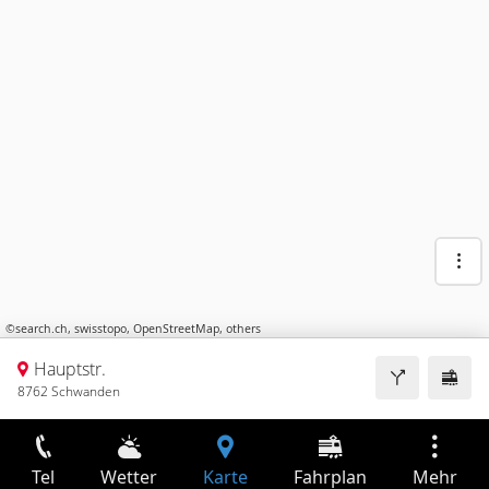
©
search.ch
,
swisstopo
,
OpenStreetMap
,
others
Hauptstr.
8762 Schwanden
Tel
Wetter
Karte
Fahrplan
Mehr