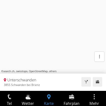
©
search.ch
,
swisstopo
,
OpenStreetMap
,
others
Unterschwanden
3855 Schwanden bei Brienz
Tel
Wetter
Karte
Fahrplan
Mehr