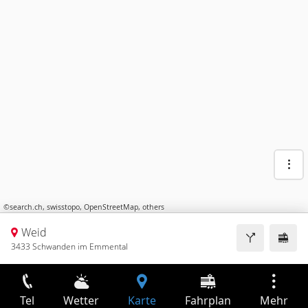
©
search.ch
,
swisstopo
,
OpenStreetMap
,
others
Weid
3433 Schwanden im Emmental
Tel
Wetter
Karte
Fahrplan
Mehr