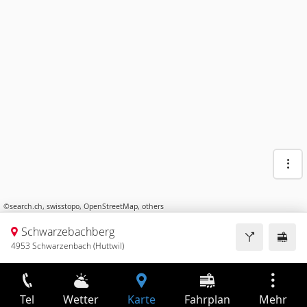
©
search.ch
,
swisstopo
,
OpenStreetMap
,
others
Schwarzebachberg
4953 Schwarzenbach (Huttwil)
Tel
Wetter
Karte
Fahrplan
Mehr