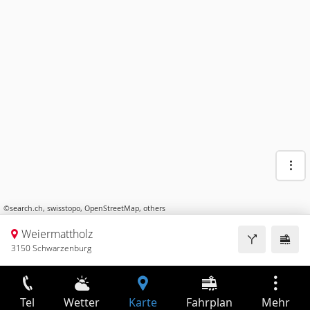
©
search.ch
,
swisstopo
,
OpenStreetMap
,
others
Weiermattholz
3150 Schwarzenburg
Tel
Wetter
Karte
Fahrplan
Mehr