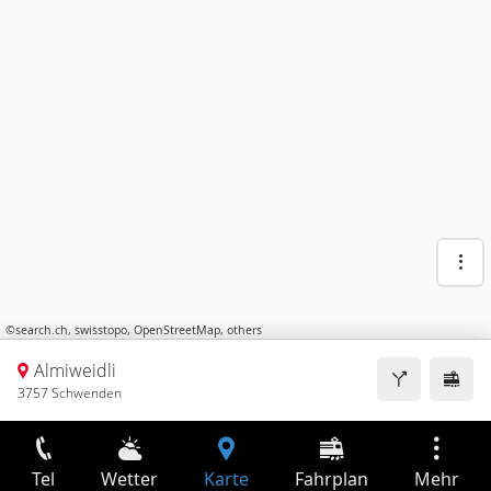
©
search.ch
,
swisstopo
,
OpenStreetMap
,
others
Almiweidli
3757 Schwenden
Tel
Wetter
Karte
Fahrplan
Mehr