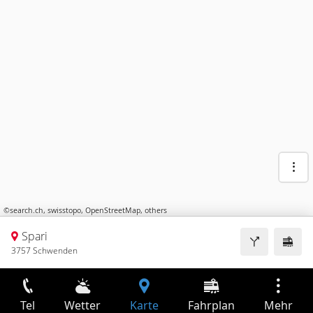
©
search.ch
,
swisstopo
,
OpenStreetMap
,
others
Spari
3757 Schwenden
Tel
Wetter
Karte
Fahrplan
Mehr