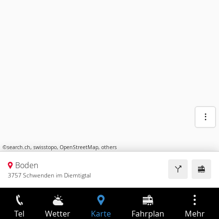
©
search.ch
,
swisstopo
,
OpenStreetMap
,
others
Boden
3757 Schwenden im Diemtigtal
Tel
Wetter
Karte
Fahrplan
Mehr