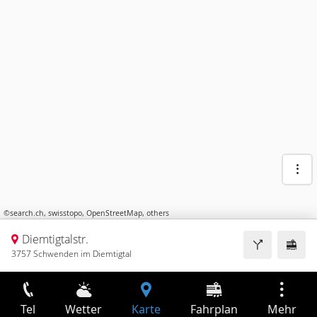
©
search.ch
,
swisstopo
,
OpenStreetMap
,
others
Diemtigtalstr.
3757 Schwenden im Diemtigtal
Tel
Wetter
Karte
Fahrplan
Mehr