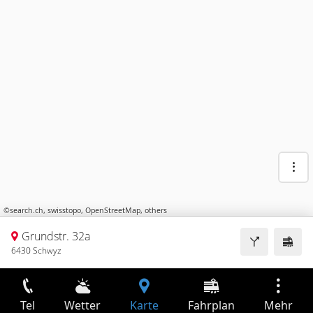
©
search.ch
,
swisstopo
,
OpenStreetMap
,
others
Grundstr. 32a
6430 Schwyz
Tel
Wetter
Karte
Fahrplan
Mehr