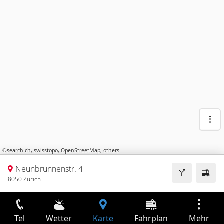
©
search.ch
,
swisstopo
,
OpenStreetMap
,
others
Neunbrunnenstr. 4
8050 Zürich
Tel
Wetter
Karte
Fahrplan
Mehr