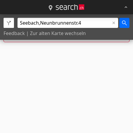
Neunbrunnenstr. 4, Seebach wurde zu
Feedback
|
Zur alten Karte wechseln
Neunbrunnenstr. 4, 8050
Zürich
korrigiert.