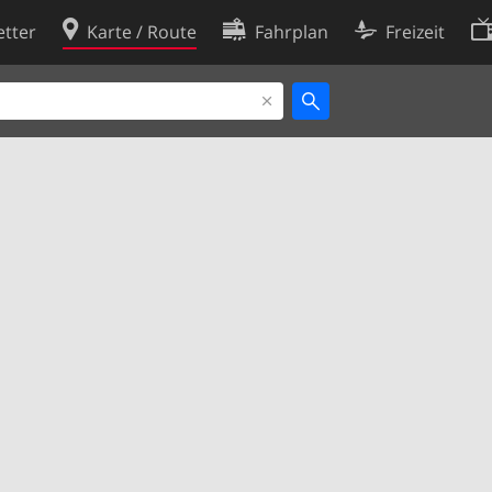
tter
Karte / Route
Fahrplan
Freizeit
Cookie-Richtlinie
ingungen
Cookie-Einstellungen
rklärung
Entwickler