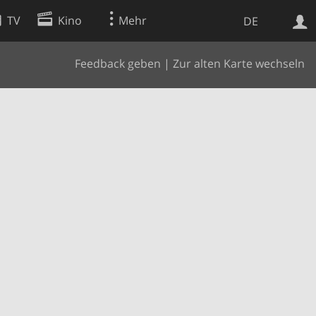
TV
Kino
Mehr
DE
Feedback geben
|
Zur alten Karte wechseln
Websuche
Apps