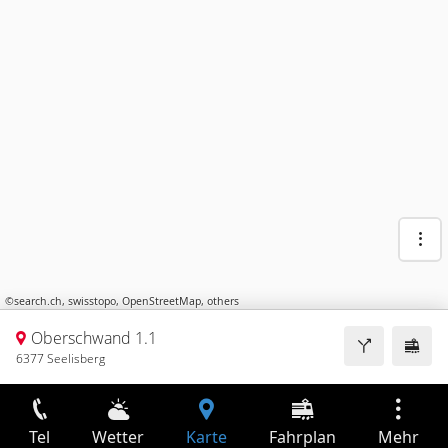
©
search.ch
,
swisstopo
,
OpenStreetMap
,
others
Oberschwand 1.1
6377 Seelisberg
Tel
Wetter
Karte
Fahrplan
Mehr