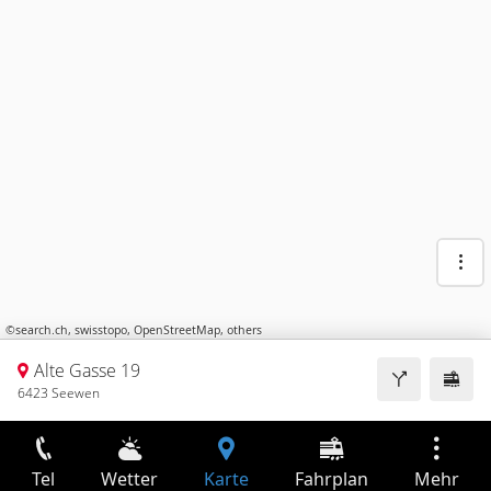
©
search.ch
,
swisstopo
,
OpenStreetMap
,
others
Alte Gasse 19
6423 Seewen
Tel
Wetter
Karte
Fahrplan
Mehr