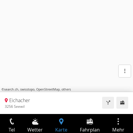
©
search.ch
,
swisstopo
,
OpenStreetMap
,
others
Eichacher
3256 Seewil
Tel
Wetter
Karte
Fahrplan
Mehr