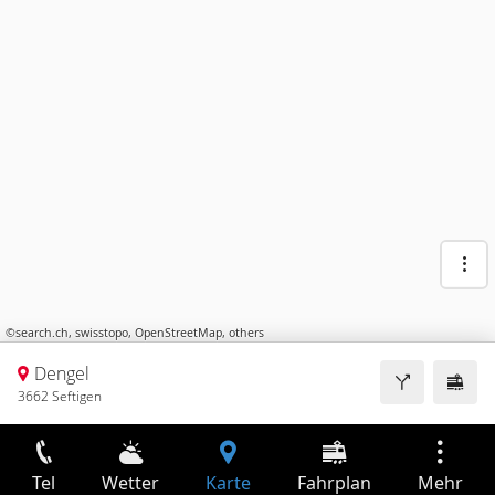
©
search.ch
,
swisstopo
,
OpenStreetMap
,
others
Dengel
3662 Seftigen
Tel
Wetter
Karte
Fahrplan
Mehr