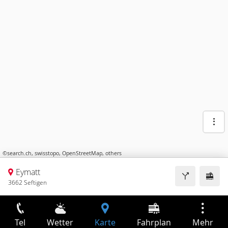
©
search.ch
,
swisstopo
,
OpenStreetMap
,
others
Eymatt
3662 Seftigen
Tel
Wetter
Karte
Fahrplan
Mehr