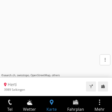
©
search.ch
,
swisstopo
,
OpenStreetMap
,
others
Herti
3989 Selkingen
Tel
Wetter
Karte
Fahrplan
Mehr