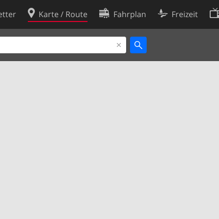
tter
Karte / Route
Fahrplan
Freizeit
Cookie-Richtlinie
ingungen
Cookie-Einstellungen
rklärung
Entwickler