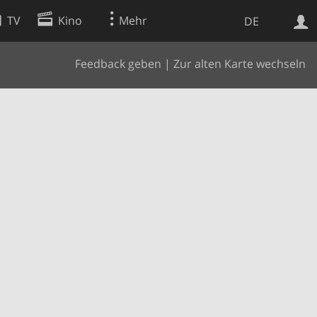
TV
Kino
Mehr
DE
Feedback geben
|
Zur alten Karte wechseln
Websuche
Apps