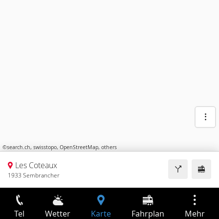
©
search.ch
,
swisstopo
,
OpenStreetMap
,
others
Les Coteaux
1933 Sembrancher
Tel
Wetter
Karte
Fahrplan
Mehr