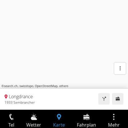
©
search.ch
,
swisstopo
,
OpenStreetMap
,
others
Longdrance
1933 Sembrancher
Tel
Wetter
Karte
Fahrplan
Mehr