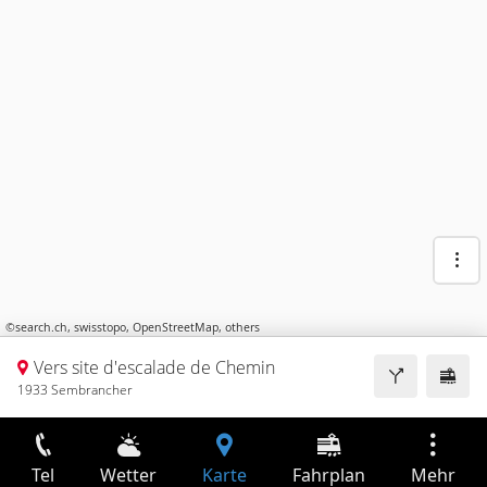
©
search.ch
,
swisstopo
,
OpenStreetMap
,
others
Vers site d'escalade de Chemin
1933 Sembrancher
Tel
Wetter
Karte
Fahrplan
Mehr