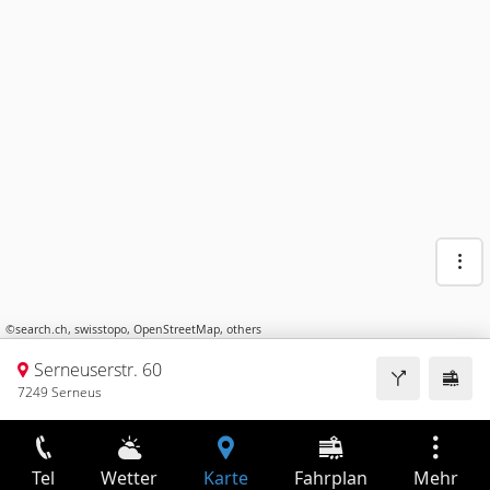
©
search.ch
,
swisstopo
,
OpenStreetMap
,
others
Serneuserstr. 60
7249 Serneus
Tel
Wetter
Karte
Fahrplan
Mehr