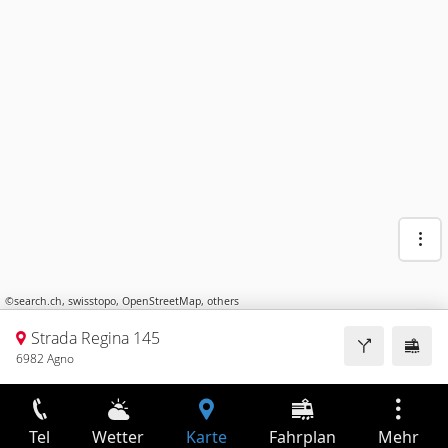
©
search.ch
,
swisstopo
,
OpenStreetMap
,
others
Strada Regina 145
6982 Agno
Tel
Wetter
Karte
Fahrplan
Mehr