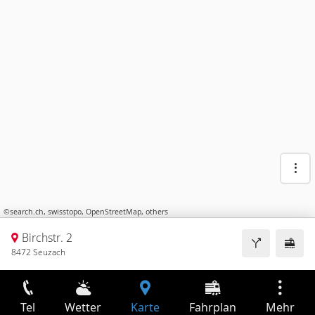
©
search.ch
,
swisstopo
,
OpenStreetMap
,
others
Birchstr. 2
8472 Seuzach
Tel
Wetter
Karte
Fahrplan
Mehr