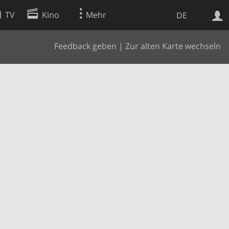
TV
Kino
Mehr
DE
Feedback geben
|
Zur alten Karte wechseln
Websuche
Apps