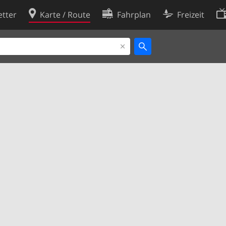
tter
Karte / Route
Fahrplan
Freizeit
Cookie-Richtlinie
ingungen
Cookie-Einstellungen
rklärung
Entwickler