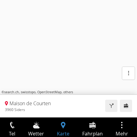
©
search.ch
,
swisstopo
,
OpenStreetMap
,
others
Maison de Courten
3960 Siders
Tel
Wetter
Karte
Fahrplan
Mehr