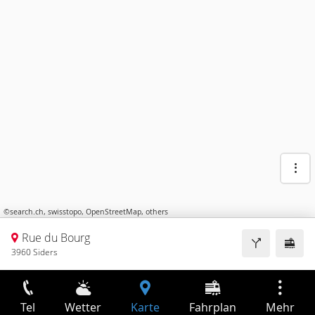
©
search.ch
,
swisstopo
,
OpenStreetMap
,
others
Rue du Bourg
3960 Siders
Tel
Wetter
Karte
Fahrplan
Mehr