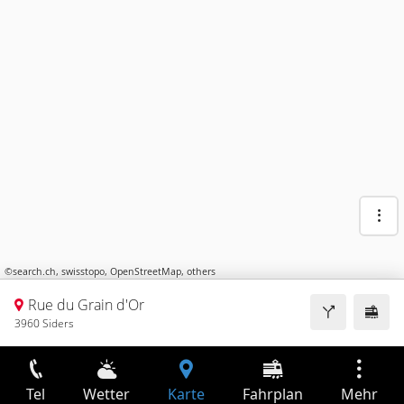
©
search.ch
,
swisstopo
,
OpenStreetMap
,
others
Rue du Grain d'Or
3960 Siders
Tel
Wetter
Karte
Fahrplan
Mehr