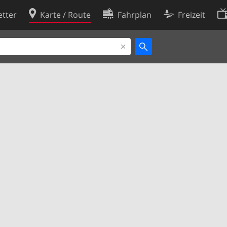
tter
Karte / Route
Fahrplan
Freizeit
Cookie-Richtlinie
ingungen
Cookie-Einstellungen
rklärung
Entwickler