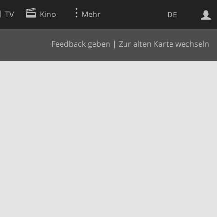
TV
Kino
Mehr
DE
Feedback geben
|
Zur alten Karte wechseln
Websuche
Apps