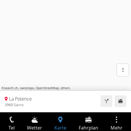
©
search.ch
,
swisstopo
,
OpenStreetMap
,
others
La Potence
3960 Sierre
Tel
Wetter
Karte
Fahrplan
Mehr