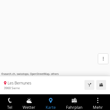
©
search.ch
,
swisstopo
,
OpenStreetMap
,
others
Les Bernunes
3960 Sierre
Tel
Wetter
Karte
Fahrplan
Mehr