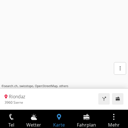
©
search.ch
,
swisstopo
,
OpenStreetMap
,
others
Riondaz
3960 Sierre
Tel
Wetter
Karte
Fahrplan
Mehr