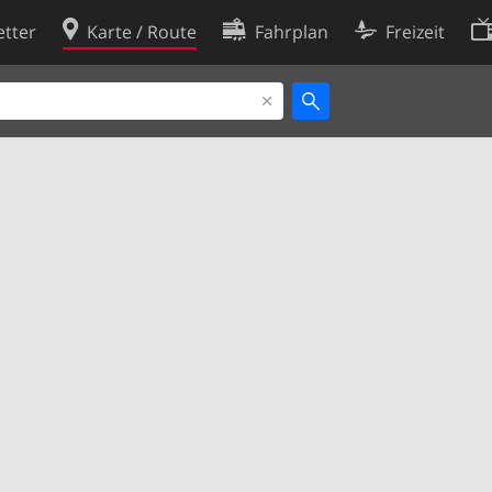
tter
Karte / Route
Fahrplan
Freizeit
Cookie-Richtlinie
ingungen
Cookie-Einstellungen
rklärung
Entwickler