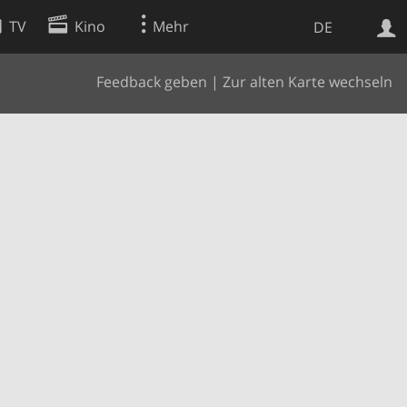
TV
Kino
Mehr
DE
Feedback geben
|
Zur alten Karte wechseln
Websuche
Apps