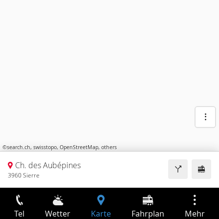
©
search.ch
,
swisstopo
,
OpenStreetMap
,
others
Ch. des Aubépines
3960 Sierre
Tel
Wetter
Karte
Fahrplan
Mehr