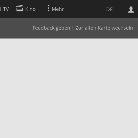
TV
Kino
Mehr
DE
Feedback geben
|
Zur alten Karte wechseln
Websuche
Apps