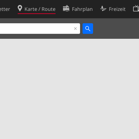
tter
Karte / Route
Fahrplan
Freizeit
Cookie-Richtlinie
ingungen
Cookie-Einstellungen
rklärung
Entwickler