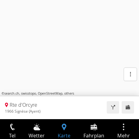
©
search.ch
,
swisstopo
,
OpenStreetMap
,
others
Rte d'Orcyre
1966 Signèse (Ayent)
Tel
Wetter
Karte
Fahrplan
Mehr