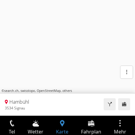
©
search.ch
,
swisstopo
,
OpenStreetMap
,
others
Hambühl
3534 Signau
Tel
Wetter
Karte
Fahrplan
Mehr