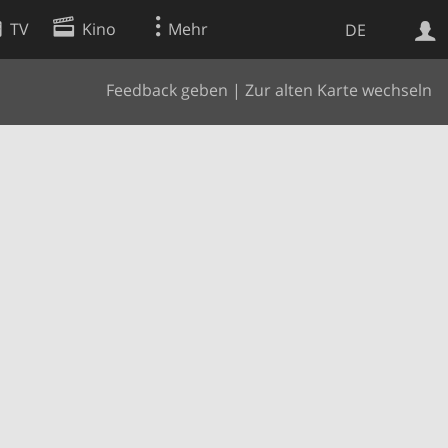
TV
Kino
Mehr
DE
Feedback geben
|
Zur alten Karte wechseln
Websuche
Apps