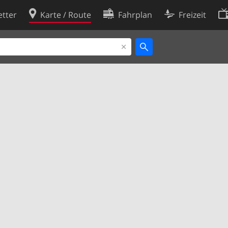
tter
Karte / Route
Fahrplan
Freizeit
Cookie-Richtlinie
ingungen
Cookie-Einstellungen
rklärung
Entwickler