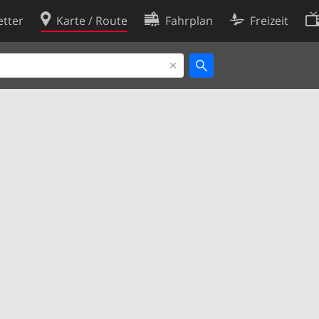
tter
Karte / Route
Fahrplan
Freizeit
Cookie-Richtlinie
ingungen
Cookie-Einstellungen
rklärung
Entwickler