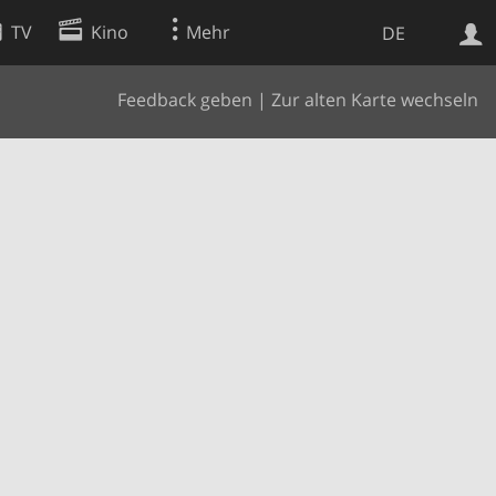
TV
Kino
Mehr
DE
Feedback geben
|
Zur alten Karte wechseln
Websuche
Apps