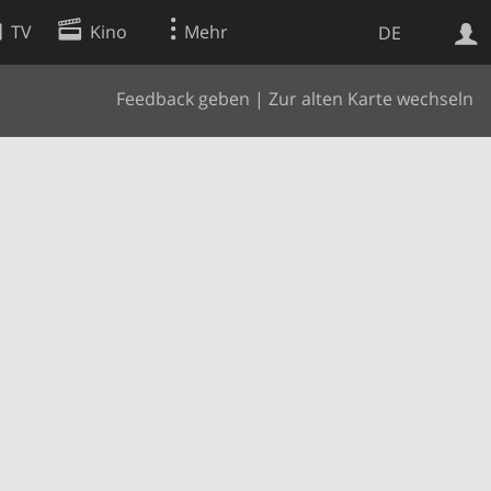
TV
Kino
Mehr
DE
Feedback geben
|
Zur alten Karte wechseln
Websuche
Apps