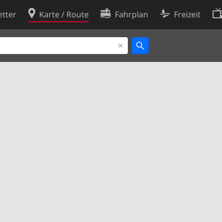
tter
Karte / Route
Fahrplan
Freizeit
Cookie-Richtlinie
ingungen
Cookie-Einstellungen
rklärung
Entwickler