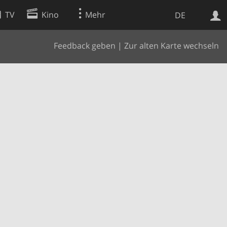
TV
Kino
Mehr
DE
Feedback geben
|
Zur alten Karte wechseln
Websuche
Apps