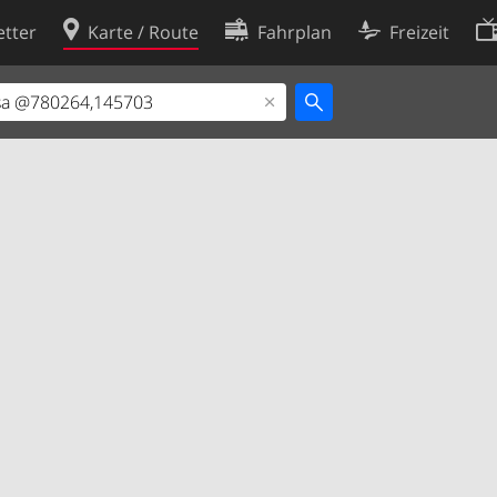
tter
Karte / Route
Fahrplan
Freizeit
Cookie-Richtlinie
ingungen
Cookie-Einstellungen
rklärung
Entwickler