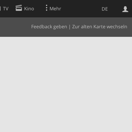
TV
Kino
Mehr
DE
Feedback geben
|
Zur alten Karte wechseln
Websuche
Apps