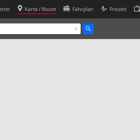
tter
Karte / Route
Fahrplan
Freizeit
Cookie-Richtlinie
ingungen
Cookie-Einstellungen
rklärung
Entwickler