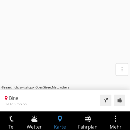
©
search.ch
,
swisstopo
,
OpenStreetMap
,
others
Bine
3907 Simplon
Tel
Wetter
Karte
Fahrplan
Mehr