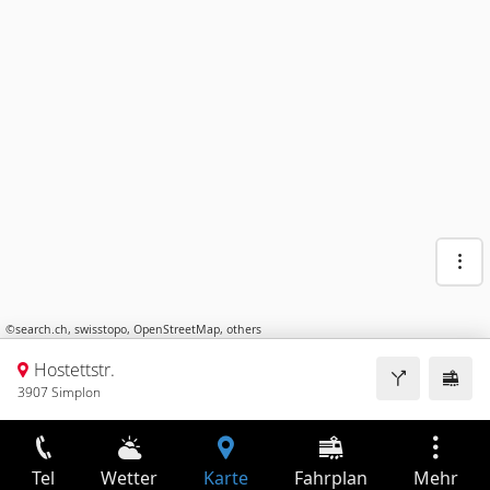
©
search.ch
,
swisstopo
,
OpenStreetMap
,
others
Hostettstr.
3907 Simplon
Tel
Wetter
Karte
Fahrplan
Mehr