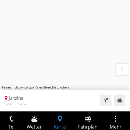
©
search.ch
,
swisstopo
,
OpenStreetMap
,
others
Jänzina
3907 Simplon
Tel
Wetter
Karte
Fahrplan
Mehr