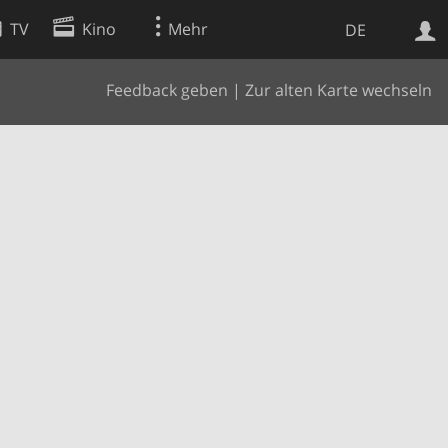
TV
Kino
Mehr
DE
Feedback geben
|
Zur alten Karte wechseln
Websuche
Apps