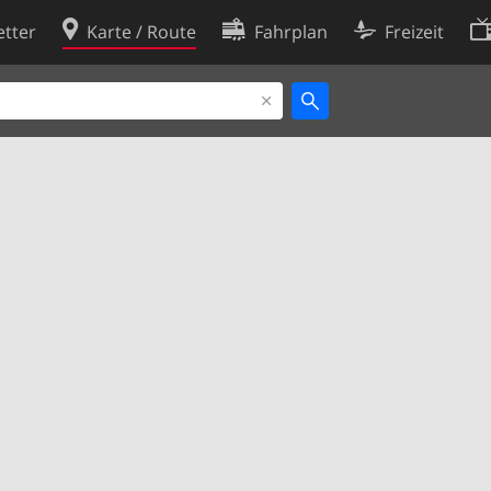
tter
Karte / Route
Fahrplan
Freizeit
Cookie-Richtlinie
ingungen
Cookie-Einstellungen
rklärung
Entwickler