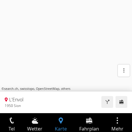
©
search.ch
,
swisstopo
,
OpenStreetMap
,
others
L'Envol
1950 Sion
Tel
Wetter
Karte
Fahrplan
Mehr