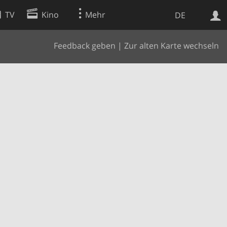
TV
Kino
Mehr
DE
Feedback geben
|
Zur alten Karte wechseln
Websuche
Apps