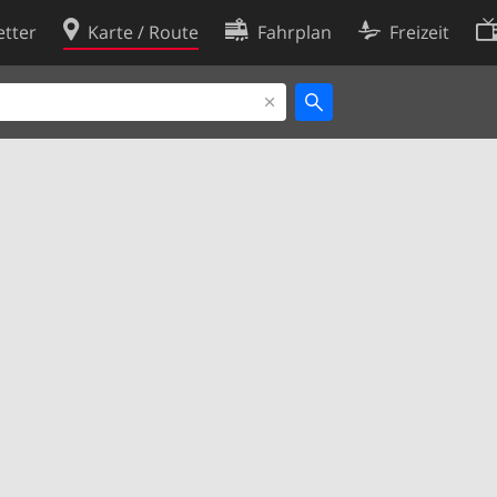
tter
Karte / Route
Fahrplan
Freizeit
Cookie-Richtlinie
ingungen
Cookie-Einstellungen
rklärung
Entwickler